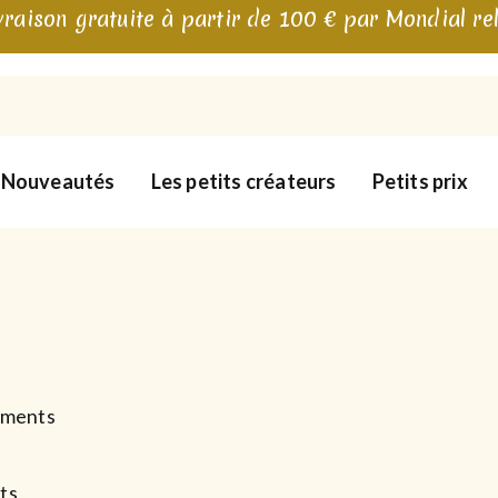
vraison gratuite à partir de 100 € par Mondial re
Nouveautés
Les petits créateurs
Petits prix
oments
ts,