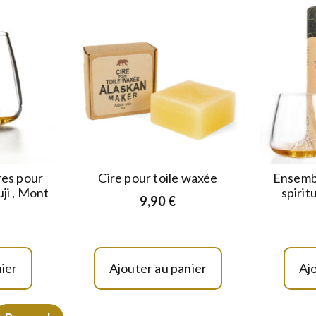
res pour
Cire pour toile waxée
Ensembl
ji , Mont
spiri
9,90
€
ier
Ajouter au panier
Aj