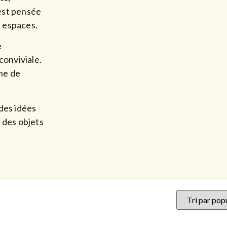
est pensée
 espaces.
e
onviviale.
ine de
 des idées
 des objets