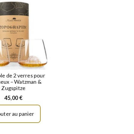
e de 2 verres pour
tueux – Watzman &
Zugspitze
45,00
€
outer au panier