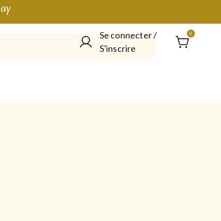
lay
Se connecter /
0
S'inscrire