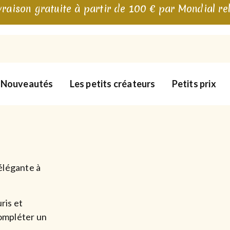
vraison gratuite à partir de 100 € par Mondial re
Nouveautés
Les petits créateurs
Petits prix
élégante à
ris et
ompléter un