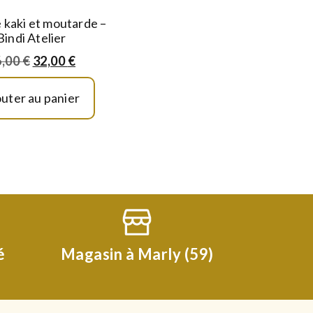
 kaki et moutarde –
Bindi Atelier
6,00
€
32,00
€
outer au panier
é
Magasin à Marly (59)