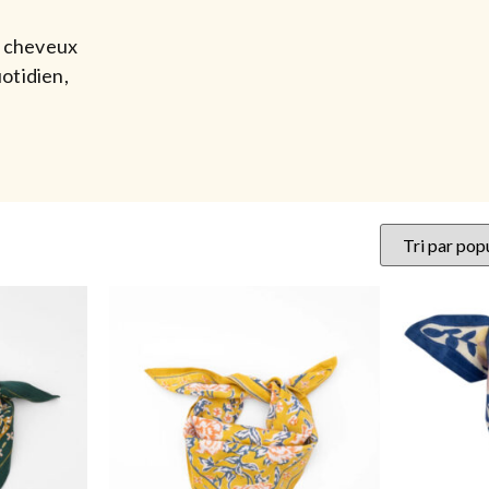
s cheveux
uotidien,