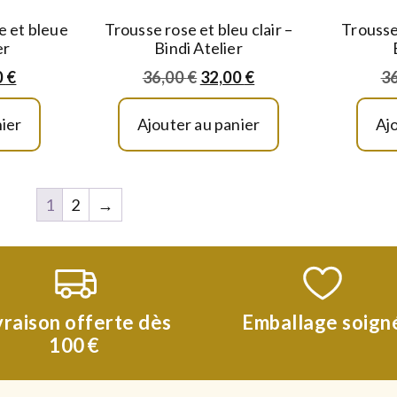
e et bleue
Trousse rose et bleu clair –
Trousse
er
Bindi Atelier
0
€
36,00
€
32,00
€
3
ier
Ajouter au panier
Aj
1
2
→
vraison offerte dès
Emballage soign
100 €