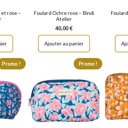
 et rose –
Foulard Ochre rose – Bindi
Foulard 
r
Atelier
40,00
€
ier
Ajouter au panier
Aj
Promo !
Promo !