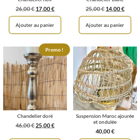
26,00
€
17,00
€
25,00
€
14,00
€
Ajouter au panier
Ajouter au panier
Promo !
Chandelier doré
Suspension Maroc ajourée
et ondulée
46,00
€
25,00
€
40,00
€