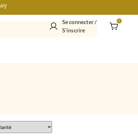
lay
Se connecter /
0
S'inscrire