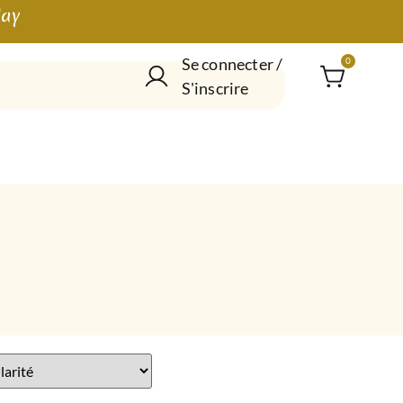
lay
Se connecter /
0
S'inscrire