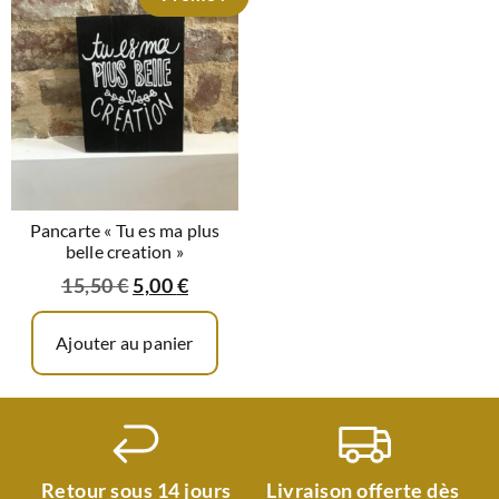
Pancarte « Tu es ma plus
belle creation »
15,50
€
5,00
€
Ajouter au panier
Retour sous 14 jours
Livraison offerte dès