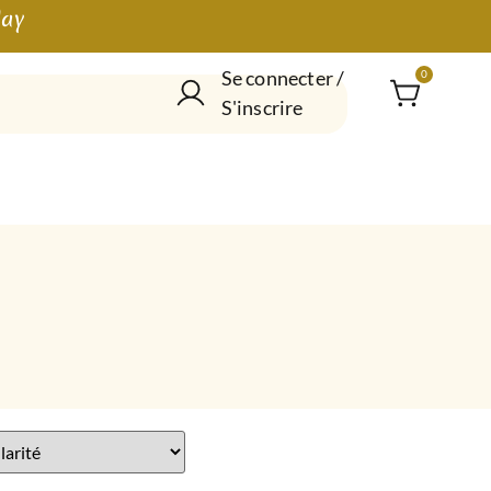
lay
Se connecter /
0
S'inscrire