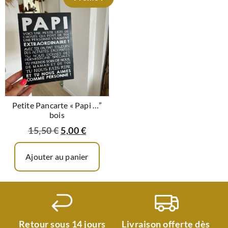
Petite Pancarte « Papi …”
bois
15,50
€
5,00
€
Ajouter au panier
Retour sous 14 jours
Livraison offerte dès