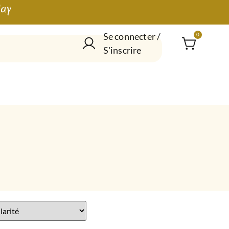
lay
Se connecter /
0
S'inscrire