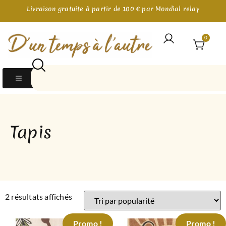
Livraison gratuite à partir de 100 € par Mondial relay
0
Tapis
2 résultats affichés
Promo !
Promo !