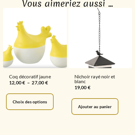
Vous aimeriez aussi ...
Coq décoratif jaune
Nichoir rayé noir et
blanc
12,00
€
–
27,00
€
19,00
€
Choix des options
Ajouter au panier