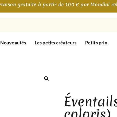
vraison gratuite à partir de 100 € par Mondial re
Nouveautés
Les petits créateurs
Petits prix
Éventail
coloris)