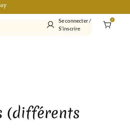
lay
Se connecter /
0
S'inscrire
s (différents