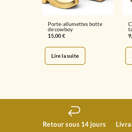
Porte-allumettes botte
C
de cowboy
t
15,00
€
9
Lire la suite
Retour sous 14 jours
Livra