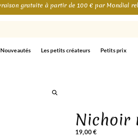
vraison gratuite à partir de 100 € par Mondial re
Nouveautés
Les petits créateurs
Petits prix
Nichoir 
19,00
€