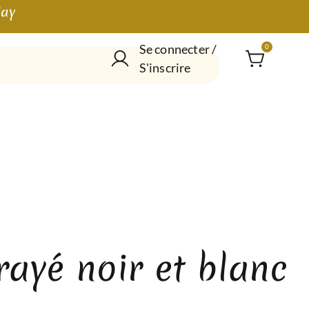
lay
Se connecter /
0
S'inscrire
rayé noir et blanc