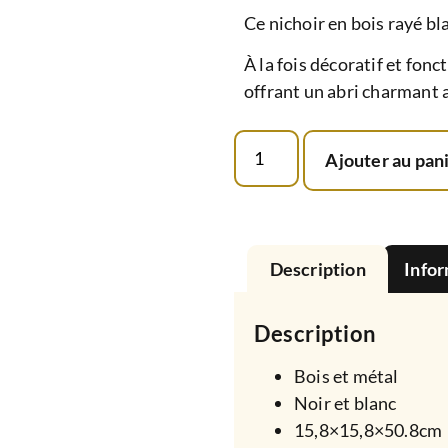
Ce nichoir en bois rayé bl
À la fois décoratif et fon
offrant un abri charmant 
Ajouter au pan
Description
Info
Description
Bois et métal
Noir et blanc
15,8×15,8×50.8cm