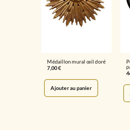
Médaillon mural œil doré
P
p
7,00
€
4
Ajouter au panier