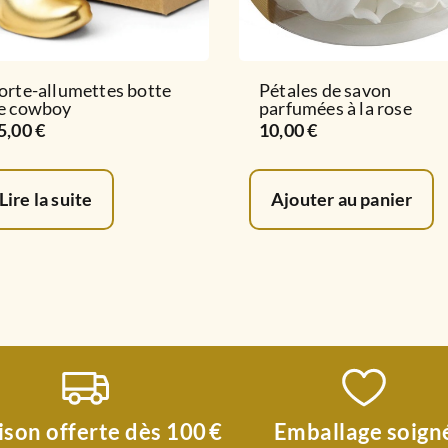
orte-allumettes botte
Pétales de savon
e cowboy
parfumées à la rose
5,00
€
10,00
€
Lire la suite
Ajouter au panier
ison offerte dès 100 €
Emballage soign