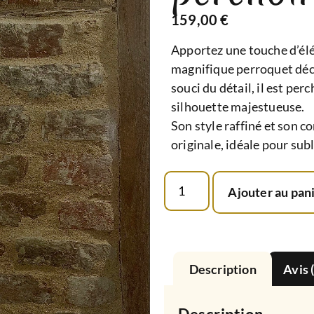
159,00
€
Apportez une touche d’élég
magnifique perroquet déc
souci du détail, il est per
silhouette majestueuse.
Son style raffiné et son c
originale, idéale pour sub
Ajouter au pan
Description
Avis 