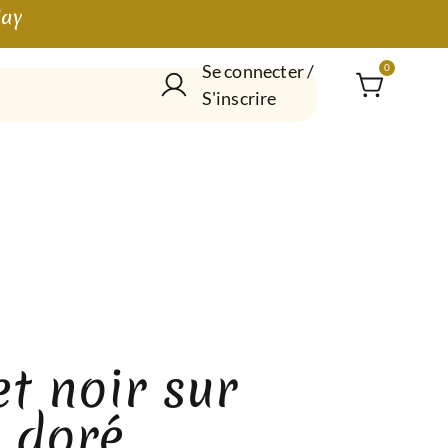
lay
Se connecter /
0
S'inscrire
t noir sur
 doré