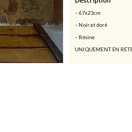
Description
– 67x23cm
– Noir et doré
– Résine
UNIQUEMENT EN RET